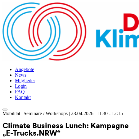
Angebote
News
Mitglieder
Login
FAQ
Kontakt
Skip
Mobilität | Seminare / Workshops | 23.04.2026 | 11:30 - 12:15
to
content
Climate Business Lunch: Kampagne
„E-Trucks.NRW“