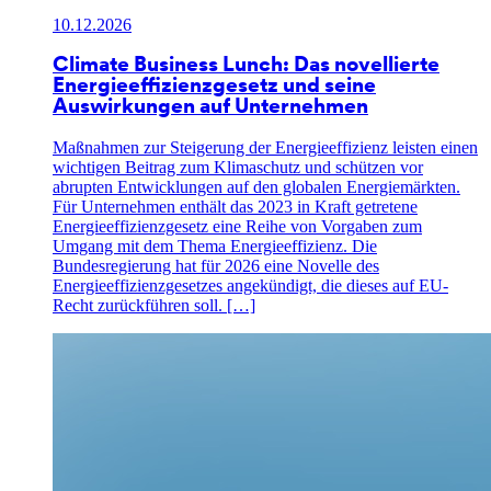
10.12.2026
Climate Business Lunch: Das novellierte
Energieeffizienzgesetz und seine
Auswirkungen auf Unternehmen
Maßnahmen zur Steigerung der Energieeffizienz leisten einen
wichtigen Beitrag zum Klimaschutz und schützen vor
abrupten Entwicklungen auf den globalen Energiemärkten.
Für Unternehmen enthält das 2023 in Kraft getretene
Energieeffizienzgesetz eine Reihe von Vorgaben zum
Umgang mit dem Thema Energieeffizienz. Die
Bundesregierung hat für 2026 eine Novelle des
Energieeffizienzgesetzes angekündigt, die dieses auf EU-
Recht zurückführen soll. […]