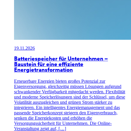
19.11.2026
Batteriespeicher für Unternehmen –
Baustein für eine effiziente
Energietransformation
Erneuerbare Energien bieten großes Potenzial zur
Eigenversorgung, gleichzeitig müssen Lösungen aufgrund
schwankender Verfügbarkeit mitgedacht werden. Flexibilität
und moderne Speicherlösungen sind der Schlüssel, um diese
Volatilität auszugleichen und grünen Strom stärker zu
integrieren. Ein intelligentes Energiemanagement und das
passende Speicherkonzept steigern den Eigenverbrauch,
senken die Energiekosten und erhöhen die
Versorgungssicherheit für Unternehmen. Die Online-
Veranstaltung zeigt auf, […]