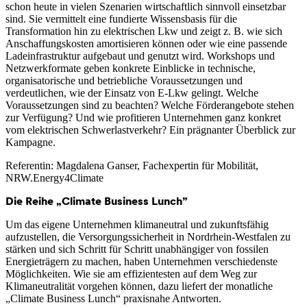
schon heute in vielen Szenarien wirtschaftlich sinnvoll einsetzbar
sind. Sie vermittelt eine fundierte Wissensbasis für die
Transformation hin zu elektrischen Lkw und zeigt z. B. wie sich
Anschaffungskosten amortisieren können oder wie eine passende
Ladeinfrastruktur aufgebaut und genutzt wird. Workshops und
Netzwerkformate geben konkrete Einblicke in technische,
organisatorische und betriebliche Voraussetzungen und
verdeutlichen, wie der Einsatz von E-Lkw gelingt. Welche
Voraussetzungen sind zu beachten? Welche Förderangebote stehen
zur Verfügung? Und wie profitieren Unternehmen ganz konkret
vom elektrischen Schwerlastverkehr? Ein prägnanter Überblick zur
Kampagne.
Referentin: Magdalena Ganser, Fachexpertin für Mobilität,
NRW.Energy4Climate
Die Reihe „Climate Business Lunch”
Um das eigene Unternehmen klimaneutral und zukunftsfähig
aufzustellen, die Versorgungssicherheit in Nordrhein-Westfalen zu
stärken und sich Schritt für Schritt unabhängiger von fossilen
Energieträgern zu machen, haben Unternehmen verschiedenste
Möglichkeiten. Wie sie am effizientesten auf dem Weg zur
Klimaneutralität vorgehen können, dazu liefert der monatliche
„Climate Business Lunch“ praxisnahe Antworten.