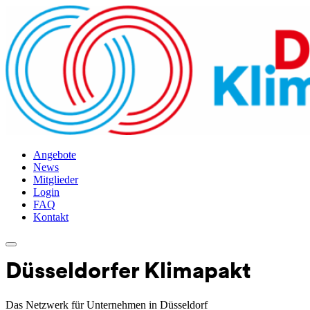
Angebote
News
Mitglieder
Login
FAQ
Kontakt
Skip
to
Düsseldorfer Klimapakt
content
Das Netzwerk für Unternehmen in Düsseldorf