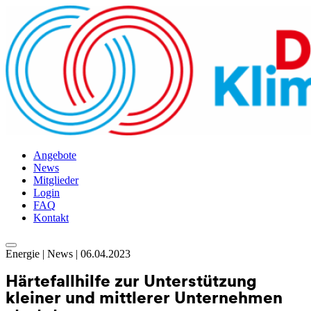
Angebote
News
Mitglieder
Login
FAQ
Kontakt
Skip
Energie | News | 06.04.2023
to
content
Härtefallhilfe zur Unterstützung
kleiner und mittlerer Unternehmen