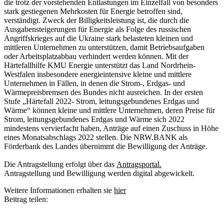
die trotz der vorstehenden Entlastungen im Einzelfall von besonders
stark gestiegenen Mehrkosten für Energie betroffen sind,
verständigt. Zweck der Billigkeitsleistung ist, die durch die
Ausgabensteigerungen für Energie als Folge des russischen
Angriffskrieges auf die Ukraine stark belasteten kleinen und
mittleren Unternehmen zu unterstützen, damit Betriebsaufgaben
oder Arbeitsplatzabbau verhindert werden können. Mit der
Härtefallhilfe KMU Energie unterstützt das Land Nordrhein-
Westfalen insbesondere energieintensive kleine und mittlere
Unternehmen in Fällen, in denen die Strom-, Erdgas- und
Wärmepreisbremsen des Bundes nicht ausreichen. In der ersten
Stufe „Härtefall 2022- Strom, leitungsgebundenes Erdgas und
Wärme“ können kleine und mittlere Unternehmen, deren Preise für
Strom, leitungsgebundenes Erdgas und Wärme sich 2022
mindestens vervierfacht haben, Anträge auf einen Zuschuss in Höhe
eines Monatsabschlags 2022 stellen. Die NRW.BANK als
Förderbank des Landes übernimmt die Bewilligung der Anträge.
Die Antragstellung erfolgt über das
Antragsportal.
Antragstellung und Bewilligung werden digital abgewickelt.
Weitere Informationen erhalten sie
hier
Beitrag teilen: