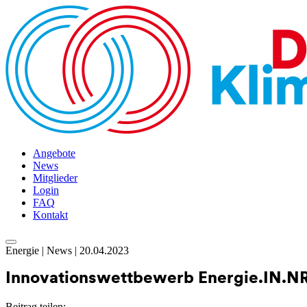
Angebote
News
Mitglieder
Login
FAQ
Kontakt
Skip
Energie | News | 20.04.2023
to
content
Innovationswettbewerb Energie.IN.
Beitrag teilen: