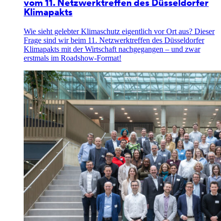
vom 11. Netzwerktreffen des Düsseldorfer
Klimapakts
Wie sieht gelebter Klimaschutz eigentlich vor Ort aus? Dieser
Frage sind wir beim 11. Netzwerktreffen des Düsseldorfer
Klimapakts mit der Wirtschaft nachgegangen – und zwar
erstmals im Roadshow-Format!