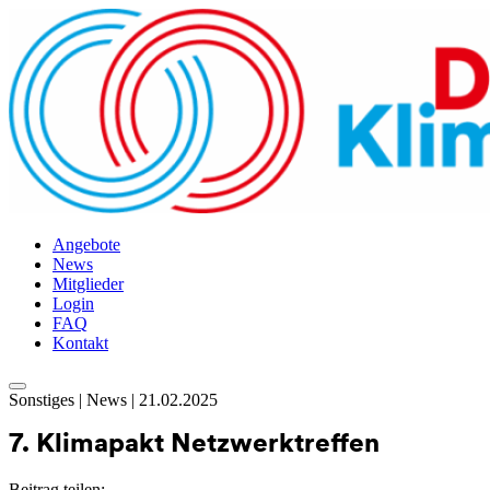
Angebote
News
Mitglieder
Login
FAQ
Kontakt
Skip
Sonstiges | News | 21.02.2025
to
content
7. Klimapakt Netzwerktreffen
Beitrag teilen: