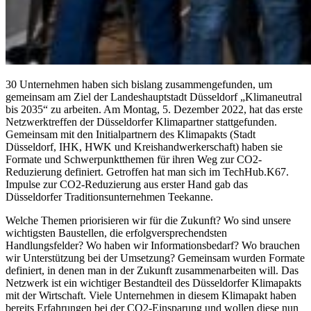
30 Unternehmen haben sich bislang zusammengefunden, um
gemeinsam am Ziel der Landeshauptstadt Düsseldorf „Klimaneutral
bis 2035“ zu arbeiten. Am Montag, 5. Dezember 2022, hat das erste
Netzwerktreffen der Düsseldorfer Klimapartner stattgefunden.
Gemeinsam mit den Initialpartnern des Klimapakts (Stadt
Düsseldorf, IHK, HWK und Kreishandwerkerschaft) haben sie
Formate und Schwerpunktthemen für ihren Weg zur CO2-
Reduzierung definiert. Getroffen hat man sich im TechHub.K67.
Impulse zur CO2-Reduzierung aus erster Hand gab das
Düsseldorfer Traditionsunternehmen Teekanne.
Welche Themen priorisieren wir für die Zukunft? Wo sind unsere
wichtigsten Baustellen, die erfolgversprechendsten
Handlungsfelder? Wo haben wir Informationsbedarf? Wo brauchen
wir Unterstützung bei der Umsetzung? Gemeinsam wurden Formate
definiert, in denen man in der Zukunft zusammenarbeiten will. Das
Netzwerk ist ein wichtiger Bestandteil des Düsseldorfer Klimapakts
mit der Wirtschaft. Viele Unternehmen in diesem Klimapakt haben
bereits Erfahrungen bei der CO2-Einsparung und wollen diese nun