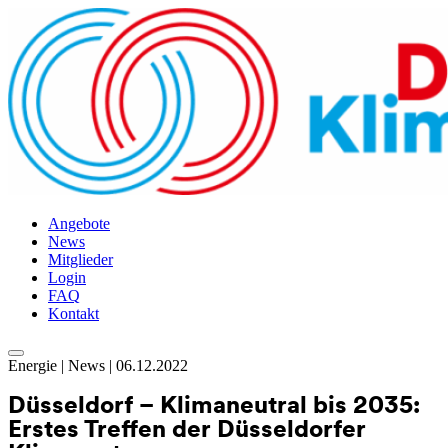
Angebote
News
Mitglieder
Login
FAQ
Kontakt
Skip
Energie | News | 06.12.2022
to
content
Düsseldorf – Klimaneutral bis 2035:
Erstes Treffen der Düsseldorfer