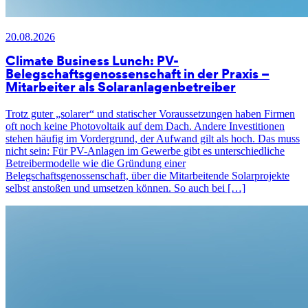
20.08.2026
Climate Business Lunch: PV-
Belegschaftsgenossenschaft in der Praxis –
Mitarbeiter als Solaranlagenbetreiber
Trotz guter „solarer“ und statischer Voraussetzungen haben Firmen
oft noch keine Photovoltaik auf dem Dach. Andere Investitionen
stehen häufig im Vordergrund, der Aufwand gilt als hoch. Das muss
nicht sein: Für PV-Anlagen im Gewerbe gibt es unterschiedliche
Betreibermodelle wie die Gründung einer
Belegschaftsgenossenschaft, über die Mitarbeitende Solarprojekte
selbst anstoßen und umsetzen können. So auch bei […]