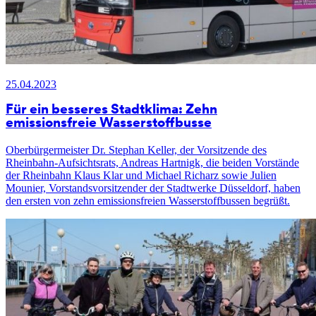
25.04.2023
Für ein besseres Stadtklima: Zehn
emissionsfreie Wasserstoffbusse
Oberbürgermeister Dr. Stephan Keller, der Vorsitzende des
Rheinbahn-Aufsichtsrats, Andreas Hartnigk, die beiden Vorstände
der Rheinbahn Klaus Klar und Michael Richarz sowie Julien
Mounier, Vorstandsvorsitzender der Stadtwerke Düsseldorf, haben
den ersten von zehn emissionsfreien Wasserstoffbussen begrüßt.