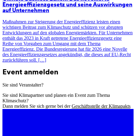
Energieeffizienzgesetz und seine Auswirkungen
auf Unternehmen
Maßnahmen zur Steigerung der Energieeffizienz leisten einen
wichtigen Beitrag zum Klimaschutz und schützen vor abrupten
Entwicklungen auf den globalen Energiemärkten. Für Unternehmen
enthält das 2023 in Kraft getretene Energieeffizienzgesetz eine
Reihe von Vorgaben zum Umgang mit dem Thema
Energieeffizienz. Die Bundesregierung hat für 2026 eine Novelle
des Energieeffizienzgesetzes angekündigt, die dieses auf EU-Recht
zurückführen soll. […]
Event anmelden
Sie sind Veranstalter?
Sie sind Klimapartner und planen ein Event zum Thema
Klimaschutz?
Dann melden Sie sich gerne bei der
Geschäftsstelle der Klimapakts