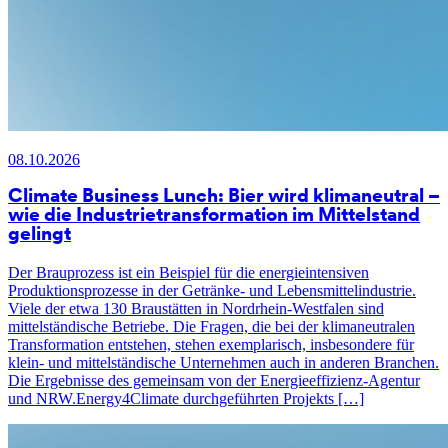
08.10.2026
Climate Business Lunch: Bier wird klimaneutral –
wie die Industrietransformation im Mittelstand
gelingt
Der Brauprozess ist ein Beispiel für die energieintensiven
Produktionsprozesse in der Getränke- und Lebensmittelindustrie.
Viele der etwa 130 Braustätten in Nordrhein-Westfalen sind
mittelständische Betriebe. Die Fragen, die bei der klimaneutralen
Transformation entstehen, stehen exemplarisch, insbesondere für
klein- und mittelständische Unternehmen auch in anderen Branchen.
Die Ergebnisse des gemeinsam von der Energieeffizienz-Agentur
und NRW.Energy4Climate durchgeführten Projekts […]