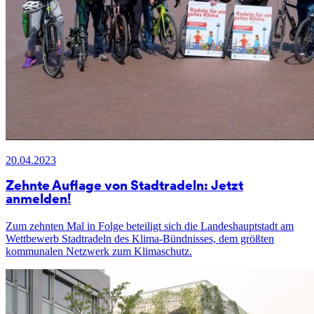
20.04.2023
Zehnte Auflage von Stadtradeln: Jetzt
anmelden!
Zum zehnten Mal in Folge beteiligt sich die Landeshauptstadt am
Wettbewerb Stadtradeln des Klima-Bündnisses, dem größten
kommunalen Netzwerk zum Klimaschutz.