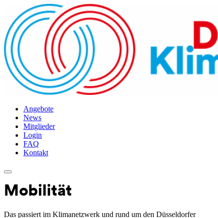
Angebote
News
Mitglieder
Login
FAQ
Kontakt
Skip
to
Mobilität
content
Das passiert im Klimanetzwerk und rund um den Düsseldorfer