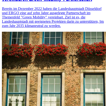
Bereits im Dezember 2022 haben die Landeshauptstadt Düsseldorf
und ERGO eine auf zehn Jahre ausgelegte Partnerschaft im
Themenfeld "Green Mobility" vereinbart. Ziel ist es, die
Landeshauptstadt mit geeigneten Projekten darin zu unterstützen, bis
zum Jahr 2035 klimaneutral zu werden.