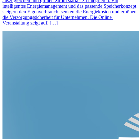
auszugleichen und grünen Strom stärker zu integrieren. Ein
intelligentes Energiemanagement und das passende Speicherkonzept
steigern den Eigenverbrauch, senken die Energiekosten und erhöhen
die Versorgungssicherheit für Unternehmen. Die Online-
Veranstaltung zeigt auf, […]