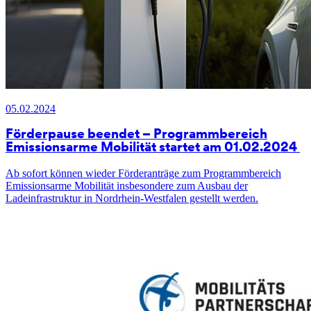
05.02.2024
Förderpause beendet – Programmbereich
Emissionsarme Mobilität startet am 01.02.2024
Ab sofort können wieder Förderanträge zum Programmbereich
Emissionsarme Mobilität insbesondere zum Ausbau der
Ladeinfrastruktur in Nordrhein-Westfalen gestellt werden.