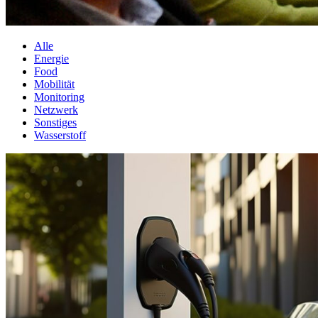
Alle
Energie
Food
Mobilität
Monitoring
Netzwerk
Sonstiges
Wasserstoff