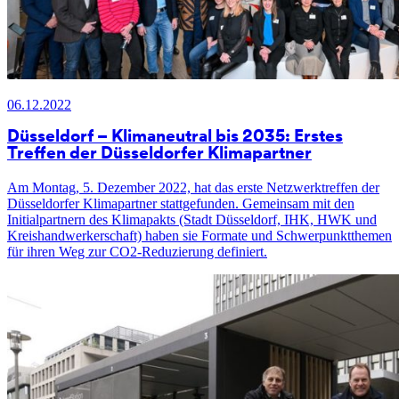
06.12.2022
Düsseldorf – Klimaneutral bis 2035: Erstes
Treffen der Düsseldorfer Klimapartner
Am Montag, 5. Dezember 2022, hat das erste Netzwerktreffen der
Düsseldorfer Klimapartner stattgefunden. Gemeinsam mit den
Initialpartnern des Klimapakts (Stadt Düsseldorf, IHK, HWK und
Kreishandwerkerschaft) haben sie Formate und Schwerpunktthemen
für ihren Weg zur CO2-Reduzierung definiert.